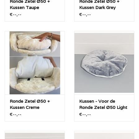
Ronde Zetel Ø50 +
Ronde Zetel Ø50 +
Kussen Taupe
Kussen Dark Grey
€--,--
€--,--
Ronde Zetel Ø50 +
Kussen - Voor de
Kussen Creme
Ronde Zetel Ø50 Light
Grey
€--,--
€--,--