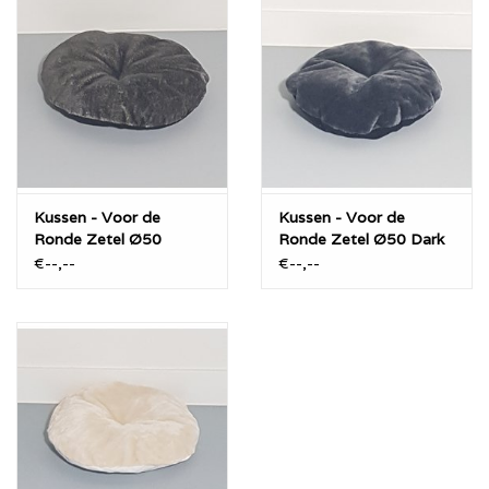
Kussen - Voor de
Kussen - Voor de
Ronde Zetel Ø50
Ronde Zetel Ø50 Dark
Taupe
Grey
€--,--
€--,--