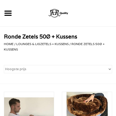
Home
Ronde Zetels 50Ø + Kussens
RHRQuality Krabpalen
HOME
/
LOUNGES & LIGZETELS + KUSSENS
/
RONDE ZETELS 50Ø +
KUSSENS
Kopen!