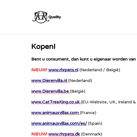
Kopen!
Bent u consument, dan kunt u eigenaar worden van 
NIEUW!
www.rhrpets.nl
(Nederland / België)
www.Dierenvilla.nl
(Nederland)
www.Dierenvilla.be
(België)
www.CatTreeKing.co.uk
(EU-Website, UK, Ireland &
www.animauxvillas.com
(France)
www.animauxvillas.com/es/
(Spain)
NIEUW!
www.rhrpets.dk
(Denmark)