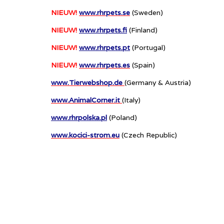
NIEUW!
www.rhrpets.se
(Sweden)
NIEUW!
www.rhrpets.fi
(Finland)
NIEUW!
www.rhrpets.pt
(Portugal)
NIEUW!
www.rhrpets.es
(Spain)
www.Tierwebshop.de
(Germany & Austria)
www.AnimalCorner.it
(Italy)
www.rhrpolska.pl
(Poland)
www.kocici-strom.eu
(Czech Republic)