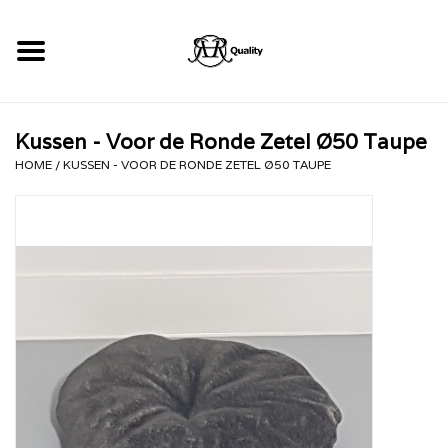
Home
Kussen - Voor de Ronde Zetel Ø50 Taupe
RHRQuality Krabpalen
HOME
/
KUSSEN - VOOR DE RONDE ZETEL Ø50 TAUPE
Kopen!