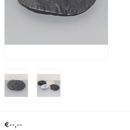
€--,--