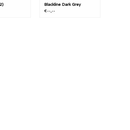
2)
Blackline Dark Grey
(RHR0078)
€--,--