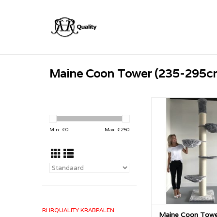
Maine Coon Tower (235-295c
De krabpaal Maine 
van RHRQuality 
plafondhoge krabpaa
Min: €
0
Max: €
250
tot 265cm lager/
aanvraag) met 20
sisalpalen en grote 
van 45cm ligplek, di
20KG kunnen drage
voor zware kat
TOEVOEGEN AAN WI
RHRQUALITY KRABPALEN
Maine Coon Towe