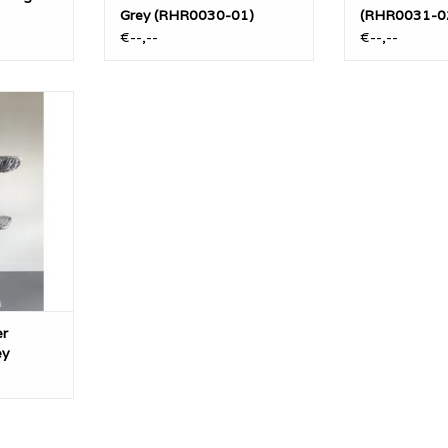
Grey (RHR0030-01)
(RHR0031-0
€--,--
€--,--
Coon Tower
is een
l (Van 245
hoger op
cm dikke
hangmatten
e eenvoudig
n. Ideaal
ten.
NKELWAGEN
r
ey