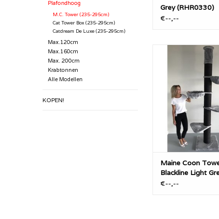
Plafondhoog
Grey (RHR0330)
M.C. Tower (235-295cm)
€--,--
Cat Tower Box (235-295cm)
Catdream De Luxe (235-295cm)
Max.120cm
De krabpaal Maine 
Max.160cm
van RHRQuality 
Max. 200cm
plafondhoge krabpaa
Krabtonnen
tot 265cm lager/
Alle Modellen
aanvraag) met 20
sisalpalen en grote 
KOPEN!
van 45cm ligplek, di
20KG kunnen drage
voor zware kat
TOEVOEGEN AAN WI
Maine Coon Towe
Blackline Light Gr
(RHR0331)
€--,--