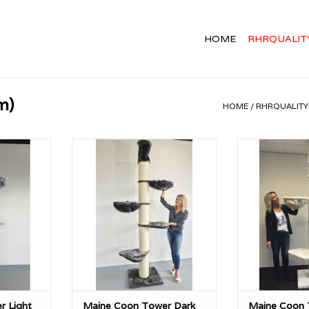
HOME
RHRQUALIT
m)
HOME
/
RHRQUALITY
Coon Tower
De krabpaal Maine Coon Tower
De krabpaal M
is een
van RHRQuality is een
van RHRQua
l (Van 245
plafondhoge krabpaal (Van 245
plafondhoge kr
hoger op
tot 265cm lager/hoger op
tot 265cm l
cm dikke
aanvraag) met 20cm dikke
aanvraag) m
hangmatten
sisalpalen en grote hangmatten
sisalpalen en 
e eenvoudig
van 45cm ligplek, die eenvoudig
van 45cm ligple
n. Ideaal
20KG kunnen dragen. Ideaal
20KG kunnen 
ten.
voor zware katten.
voor zwa
NKELWAGEN
TOEVOEGEN AAN WINKELWAGEN
TOEVOEGEN AA
r Light
Maine Coon Tower Dark
Maine Coon 