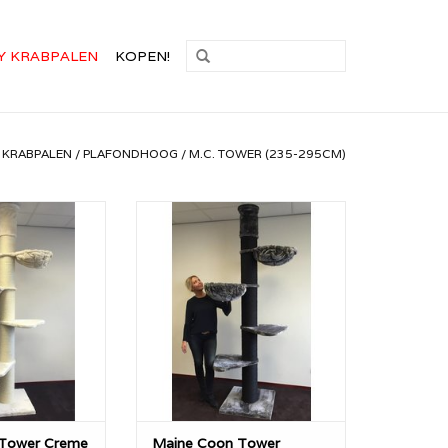
Y KRABPALEN
KOPEN!
 KRABPALEN
/
PLAFONDHOOG
/
M.C. TOWER (235-295CM)
aine Coon Tower
De krabpaal Maine Coon Tower
lity is een
van RHRQuality is een
abpaal (Van 245
plafondhoge krabpaal (Van 245
ager/hoger op
tot 265cm lager/hoger op
et 20cm dikke
aanvraag) met 20cm dikke
grote hangmatten
sisalpalen en grote hangmatten
k, die eenvoudig
van 45cm ligplek, die eenvoudig
dragen. Ideaal
20KG kunnen dragen. Ideaal
re katten.
voor zware katten.
N WINKELWAGEN
TOEVOEGEN AAN WINKELWAGEN
Tower Creme
Maine Coon Tower