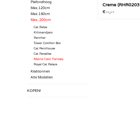
Plafondhoog
Creme (RHR0203
Max.120cm
€--,--
Max.160cm
Max. 200cm
Cat Relax
Kilimandjaro
Panther
Tower Comfort Box
Cat Penthouse
Cat Paradise
Maine Coon Fantasy
Royal Cat Palace
Krabtonnen
Alle Modellen
KOPEN!