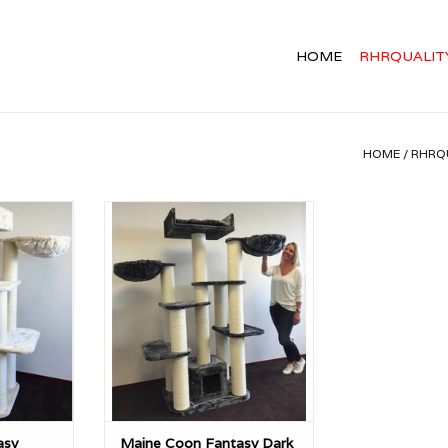
HOME
RHRQUALIT
HOME
/
RHRQ
sy is een
De Maine Coon Fantasy is een
al die erg
droom van een krabpaal die erg
t de extra
groot en stevig. Met de extra
alen enorm
dikke 15cmØ sisalpalen enorm
w katten
stabiel en sterk! Uw katten
veel krab
hebben hier overal veel krab
 kunnen
mogelijkheden en kunnen
oven en
eenvoudig naar boven en
ren.
beneden klauteren.
NKELWAGEN
TOEVOEGEN AAN WINKELWAGEN
asy
Maine Coon Fantasy Dark