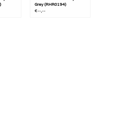
)
Grey (RHR0194)
€--,--