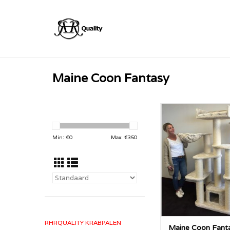
Maine Coon Fantasy
De Maine Coon Fanta
droom van een krabpa
groot en stevig. Me
Min: €
0
Max: €
350
dikke 15cmØ sisalp
stabiel en sterk! U
hebben hier overal 
mogelijkheden en
eenvoudig naar b
beneden klaute
TOEVOEGEN AAN WI
RHRQUALITY KRABPALEN
Maine Coon Fant