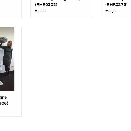
(RHR0303)
(RHR0278)
€--,--
€--,--
andjaro is
r stevige
 met extra
sisalpalen
t zich kan
NKELWAGEN
line
306)