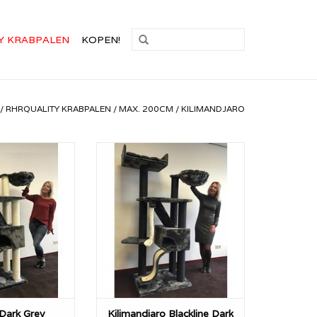
Y KRABPALEN
KOPEN!
/
RHRQUALITY KRABPALEN
/
MAX. 200CM
/
KILIMANDJARO
Kilimandjaro is
De RHRQuality Kilimandjaro is
en zeer stevige
met ca 45KG een zeer stevige
bpaal met extra
RHRQuality krabpaal met extra
meter sisalpalen
dikke 12cm diameter sisalpalen
een kat zich kan
met alles wat een kat zich kan
sen.
wensen.
N WINKELWAGEN
TOEVOEGEN AAN WINKELWAGEN
 Dark Grey
Kilimandjaro Blackline Dark