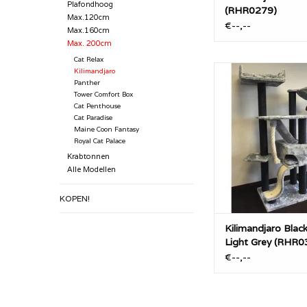
Plafondhoog
(RHR0279)
Max.120cm
€--,--
Max.160cm
Max. 200cm
Cat Relax
De RHRQuality Kilim
Kilimandjaro
met ca 45KG een zee
Panther
Tower Comfort Box
RHRQuality krabpaal
Cat Penthouse
dikke 12cm diameter 
Cat Paradise
met alles wat een ka
Maine Coon Fantasy
wensen.
Royal Cat Palace
Krabtonnen
TOEVOEGEN AAN WI
Alle Modellen
KOPEN!
Kilimandjaro Black
Light Grey (RHR0
€--,--