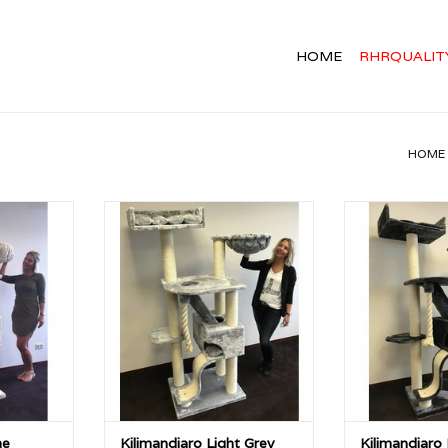
HOME
RHRQUALIT
HOME
andjaro is
De RHRQuality Kilimandjaro is
De RHRQuality 
r stevige
met ca 45KG een zeer stevige
met ca 45KG e
 met extra
RHRQuality krabpaal met extra
RHRQuality kra
sisalpalen
dikke 12cm diameter sisalpalen
dikke 12cm dia
t zich kan
met alles wat een kat zich kan
met alles wat 
wensen.
wen
NKELWAGEN
TOEVOEGEN AAN WINKELWAGEN
TOEVOEGEN AA
me
Kilimandjaro Light Grey
Kilimandjaro