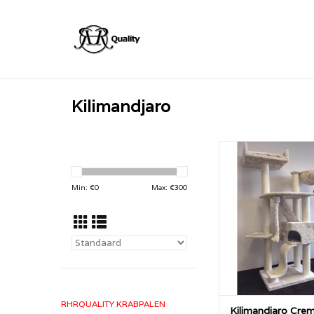
Kilimandjaro
De RHRQuality Kilim
met ca 45KG een zee
RHRQuality krabpaal
Min: €
0
Max: €
300
dikke 12cm diameter 
met alles wat een ka
wensen.
TOEVOEGEN AAN WI
RHRQUALITY KRABPALEN
Kilimandjaro Cre