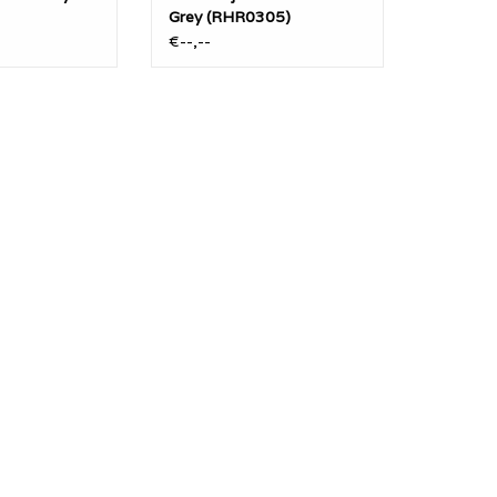
Grey (RHR0305)
€--,--