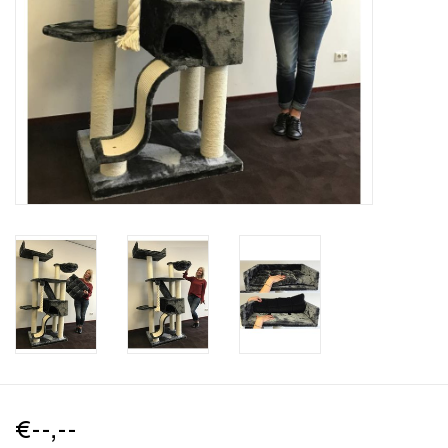
€--,--