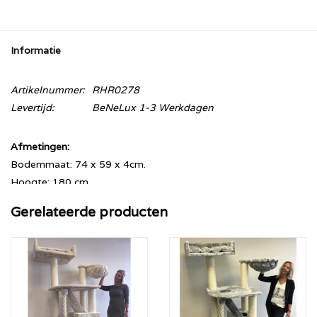
Informatie
Artikelnummer:
RHR0278
Levertijd:
BeNeLux 1-3 Werkdagen
Afmetingen:
Bodemmaat: 74 x 59 x 4cm.
Hoogte: 180 cm.
Sisalpalen: 12 cmØ
Gerelateerde producten
Hangmat: 45cmØ (ruim 20KG draaggewicht)
Beschikbare kleurpatronen:
Creme (Creme Sisal)
Licht Grijs (Creme Sisal)
Donker Grijs (Creme Sisal)