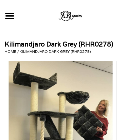
Home
Kilimandjaro Dark Grey (RHR0278)
RHRQuality Krabpalen
HOME
/
KILIMANDJARO DARK GREY (RHR0278)
Kopen!