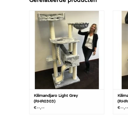
De RHRQuality Kilimandjaro is met ca
De R
45KG een zeer stevige RHRQuality
45K
krabpaal met extra dikke 12cm diameter
krabpa
sisalpalen met alles wat een kat zich kan
sisalp
wensen.
TOEVOEGEN AAN WINKELWAGEN
TO
Kilimandjaro Light Grey
Kilim
(RHR0303)
(RHR
€--,--
€--,-