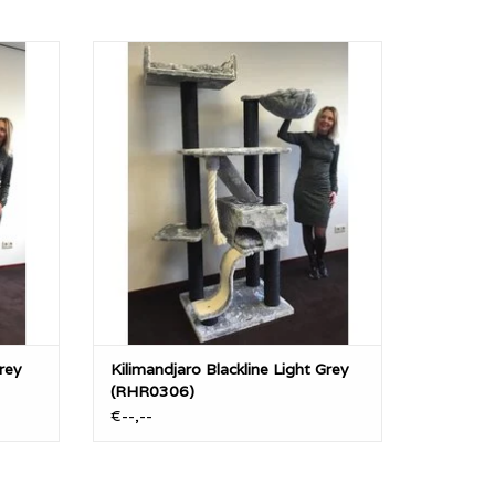
et ca
De RHRQuality Kilimandjaro is met ca
lity
45KG een zeer stevige RHRQuality
iameter
krabpaal met extra dikke 12cm diameter
ich kan
sisalpalen met alles wat een kat zich kan
wensen.
GEN
TOEVOEGEN AAN WINKELWAGEN
rey
Kilimandjaro Blackline Light Grey
(RHR0306)
€--,--