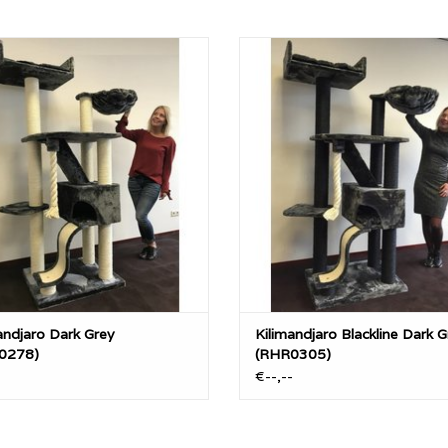
HRQuality Kilimandjaro is met ca
De RHRQuality Kilimandjaro is m
G een zeer stevige RHRQuality
45KG een zeer stevige RHRQua
al met extra dikke 12cm diameter
krabpaal met extra dikke 12cm d
alen met alles wat een kat zich kan
sisalpalen met alles wat een kat z
wensen.
wensen.
EVOEGEN AAN WINKELWAGEN
TOEVOEGEN AAN WINKELWA
andjaro Dark Grey
Kilimandjaro Blackline Dark G
0278)
(RHR0305)
-
€--,--