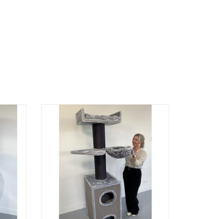
eme
Maine Coon Comfort Box Blackline Light
Grey (RHR0458)
GEN
TOEVOEGEN AAN WINKELWAGEN