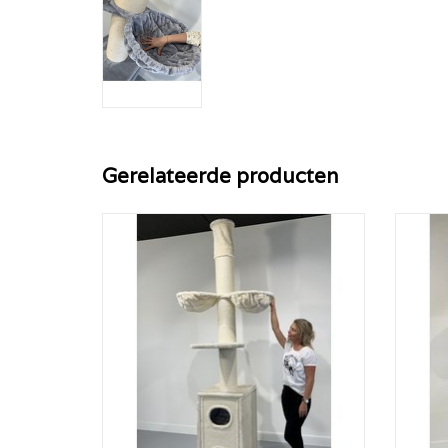
Gerelateerde producten
De Cat Tower Box is een plafondhoge
De Ca
krabpaal die dé ideale samenstelling is
krabp
van de Maine Coon Tower + enorme
van 
krabton!
TOEVOEGEN AAN WINKELWAGEN
TO