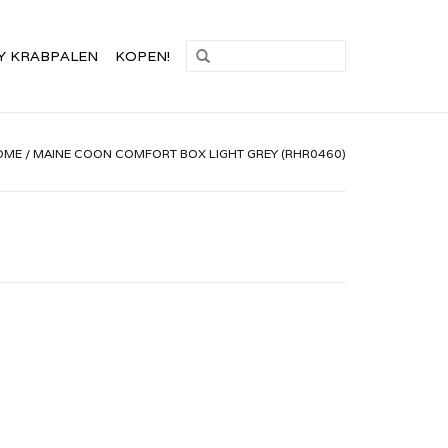
Y KRABPALEN
KOPEN!
OME
/
MAINE COON COMFORT BOX LIGHT GREY (RHR0460)