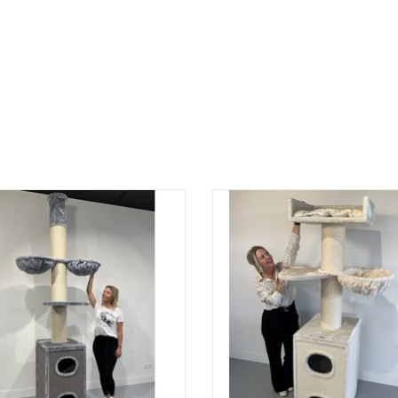
t Tower Box is een plafondhoge
Maine Coon Comfort Box Cr
aal die dé ideale samenstelling is
(RHR0459)
de Maine Coon Tower + enorme
TOEVOEGEN AAN WINKELWA
krabton!
EVOEGEN AAN WINKELWAGEN