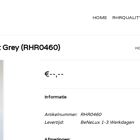
HOME
RHRQUALIT
t Grey (RHR0460)
H
€--,--
Informatie
Artikelnummer:
RHR0460
Levertijd:
BeNeLux 1-3 Werkdagen
Afmetingen: