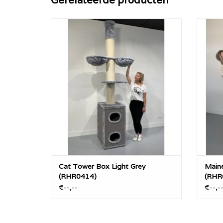
De Cat Tower Box is een plafondhoge
Ma
krabpaal die dé ideale samenstelling is
van de Maine Coon Tower + enorme
TO
krabton!
TOEVOEGEN AAN WINKELWAGEN
Cat Tower Box Light Grey
Main
(RHR0414)
(RHR
€--,--
€--,-