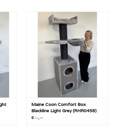
 Grey
Maine Coon Comfort Box Blackline Light
Grey (RHR0458)
GEN
TOEVOEGEN AAN WINKELWAGEN
ght
Maine Coon Comfort Box
Blackline Light Grey (RHR0458)
€--,--