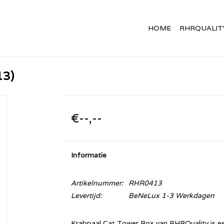
HOME
RHRQUALIT
13)
€--,--
Informatie
Artikelnummer:
RHR0413
Levertijd:
BeNeLux 1-3 Werkdagen
Krabpaal Cat Tower Box van RHRQuality is e