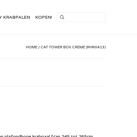
Y KRABPALEN
KOPEN!
HOME
/
CAT TOWER BOX CREME (RHR0413)
en plafondhoge krabpaal (Van 245 tot 265cm