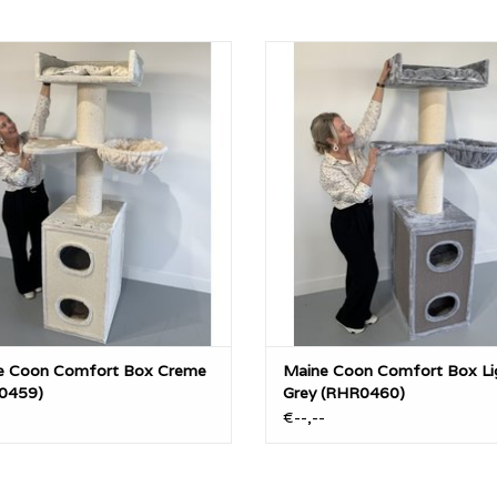
ine Coon Comfort Box Creme
Maine Coon Comfort Box Light
(RHR0459)
(RHR0460)
EVOEGEN AAN WINKELWAGEN
TOEVOEGEN AAN WINKELWA
e Coon Comfort Box Creme
Maine Coon Comfort Box Li
0459)
Grey (RHR0460)
-
€--,--