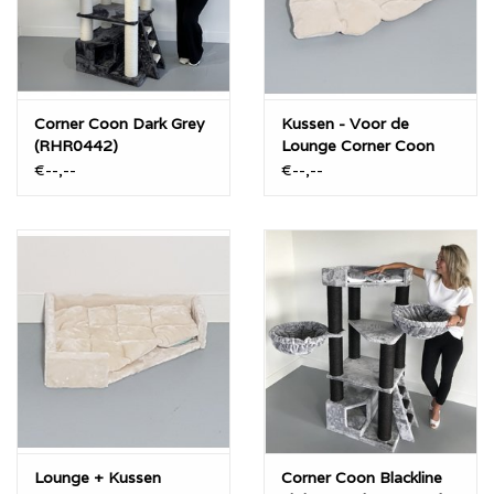
Taupe (Creme Sisal)
Licht Grijs (Creme Sisal)
“Blackline” Licht Grijs (Zwart Sisal)
Corner Coon Dark Grey
Kussen - Voor de
“Blackline” Donker Grijs (Zwart Sisal)
(RHR0442)
Lounge Corner Coon
Creme
€--,--
€--,--
Lounge + Kussen
Corner Coon Blackline