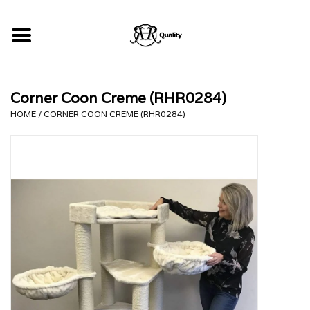
Home
Corner Coon Creme (RHR0284)
RHRQuality Krabpalen
HOME
/
CORNER COON CREME (RHR0284)
Kopen!