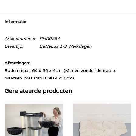
Informatie
Artikelnummer:
RHR0284
Levertijd:
BeNeLux 1-3 Werkdagen
Afmetingen:
Bodemmaat: 60 x 56 x 4cm. (Met en zonder de trap te
plaatsen. Met trap is hij 66x56cm)
Hoogte: 151 cm.
Gerelateerde producten
Sisalpalen: 12 cm diameter
Hangmat: 2 x 45cm diameter (ruim 20KG draaggewicht).
Dircetiezetel boven: 60x49 , met uitneembaar kussen.
Beschikbare kleurpatronen:
Creme (Creme Sisal)