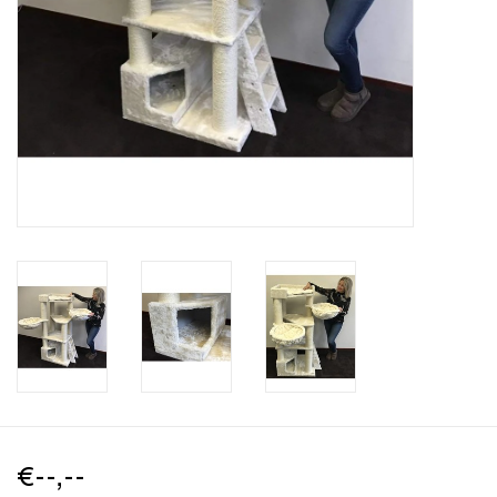
€--,--