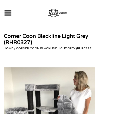
Home
Corner Coon Blackline Light Grey
RHRQuality Krabpalen
(RHR0327)
HOME
/
CORNER COON BLACKLINE LIGHT GREY (RHR0327)
Kopen!