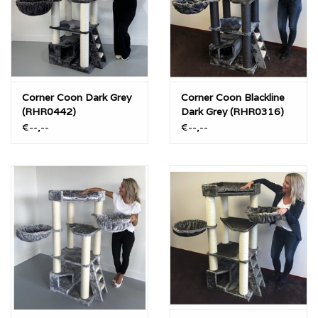
Creme (Creme Sisal)
Taupe (Creme Sisal)
Licht Grijs (Creme Sisal)
“Blackline” Licht Grijs (Zwart Sisal)
Corner Coon Dark Grey
Corner Coon Blackline
“Blackline” Donker Grijs (Zwart Sisal)
(RHR0442)
Dark Grey (RHR0316)
€--,--
€--,--