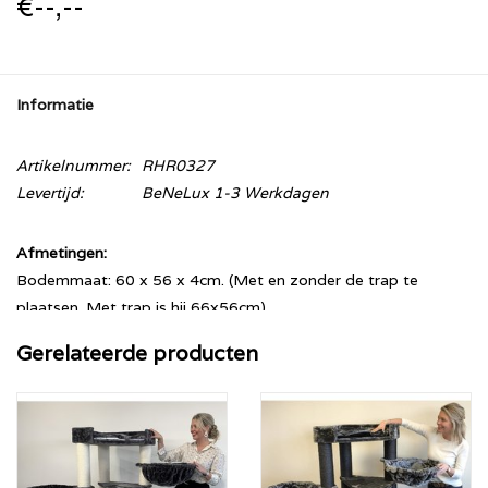
€--,--
Informatie
Artikelnummer:
RHR0327
Levertijd:
BeNeLux 1-3 Werkdagen
Afmetingen:
Bodemmaat: 60 x 56 x 4cm. (Met en zonder de trap te
plaatsen. Met trap is hij 66x56cm)
Hoogte: 151 cm.
Gerelateerde producten
Sisalpalen: 12 cm diameter
Hangmat: 2 x 45cm diameter (ruim 20KG draaggewicht).
Dircetiezetel boven: 60x49 , met uitneembaar kussen.
Beschikbare kleurpatronen: