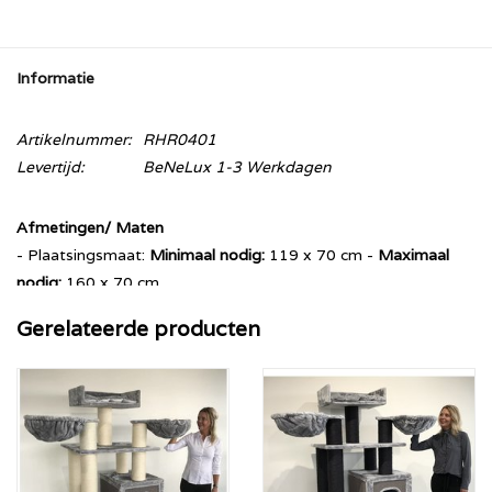
Informatie
Artikelnummer:
RHR0401
Levertijd:
BeNeLux 1-3 Werkdagen
Afmetingen/ Maten
- Plaatsingsmaat:
Minimaal nodig:
119 x 70 cm -
Maximaal
nodig:
160 x 70 cm
- Bodemplaat: 90 x 70 cm en 4 cm dik
Gerelateerde producten
- Hoogte: 184 cm
- Gewicht: 80 kg+
- Sisalpalen: 15 cm diameter met sisal verlijmd aan de palen.
Beschikbare kleurpatronen:
Creme (Creme Sisal)