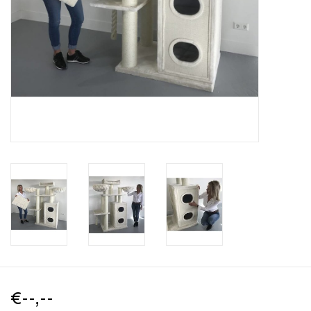
€--,--