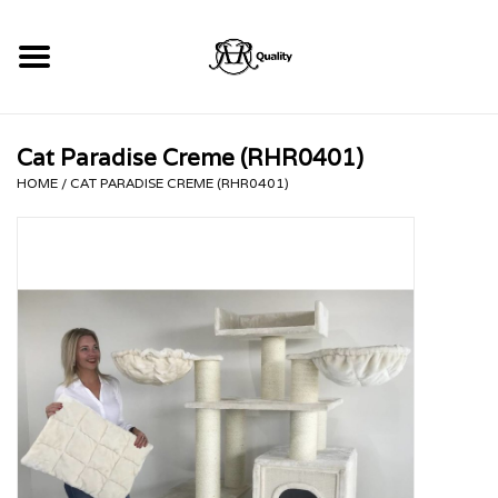
Home
Cat Paradise Creme (RHR0401)
RHRQuality Krabpalen
HOME
/
CAT PARADISE CREME (RHR0401)
Kopen!