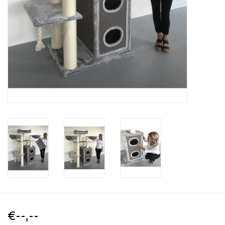
€--,--