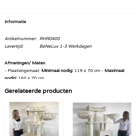
Informatie
Artikelnummer:
RHR0400
Levertijd:
BeNeLux 1-3 Werkdagen
Afmetingen/ Maten
- Plaatsingsmaat:
Minimaal nodig:
119 x 70 cm -
Maximaal
nodig:
160 x 70 cm
- Bodemplaat: 90 x 70 cm en 4 cm dik
Gerelateerde producten
- Hoogte: 184 cm
- Gewicht: 80 kg+
- Sisalpalen: 15 cm diameter met sisal verlijmd aan de palen.
Beschikbare kleurpatronen:
Creme (Creme Sisal)