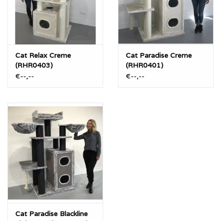
Licht Grijs (Creme Sisal)
“Blackline” Licht Grijs (Zwart Sisal)
Cat Relax Creme
Cat Paradise Creme
(RHR0403)
(RHR0401)
€--,--
€--,--
Cat Paradise Blackline