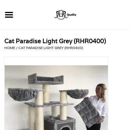
Home
Cat Paradise Light Grey (RHR0400)
RHRQuality Krabpalen
HOME
/
CAT PARADISE LIGHT GREY (RHR0400)
Kopen!