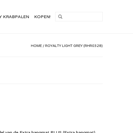
Y KRABPALEN
KOPEN!
HOME
/
ROYALTY LIGHT GREY (RHR0328)
del van de Extra hangmat PLUS (Extra hangmat)