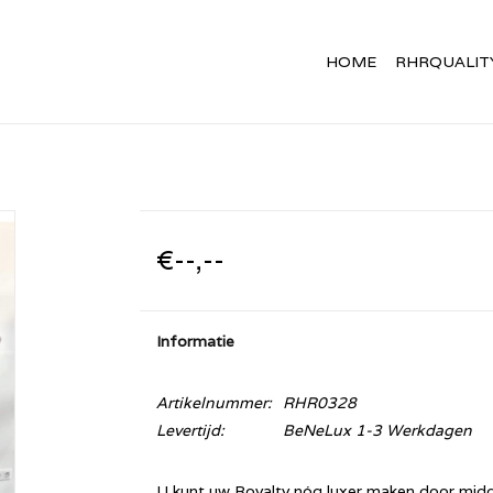
HOME
RHRQUALIT
€--,--
Informatie
Artikelnummer:
RHR0328
Levertijd:
BeNeLux 1-3 Werkdagen
U kunt uw Royalty nóg luxer maken door mid