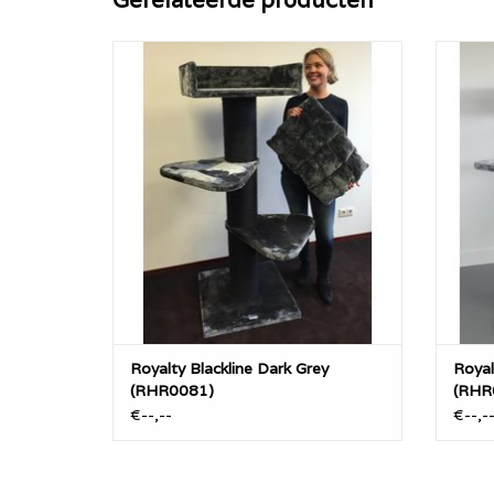
De Royalty, is een zeer stevige krabpaal
De Roy
met zijn 20cm diameter dikke sisalpalen
met zi
en verzwaarde bodemplaat van 60x60 en
en ver
4 cm dik. Dit model heeft de meeste
4 cm
variant-mogelijkheden.
TOEVOEGEN AAN WINKELWAGEN
TO
Royalty Blackline Dark Grey
Royal
(RHR0081)
(RHR
€--,--
€--,-