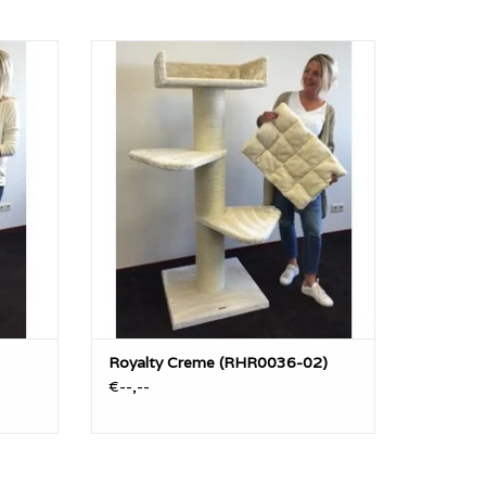
rabpaal
De Royalty, is een zeer stevige krabpaal
alpalen
met zijn 20cm diameter dikke sisalpalen
0x60 en
en verzwaarde bodemplaat van 60x60 en
eeste
4 cm dik. Dit model heeft de meeste
variant-mogelijkheden.
GEN
TOEVOEGEN AAN WINKELWAGEN
Royalty Creme (RHR0036-02)
€--,--