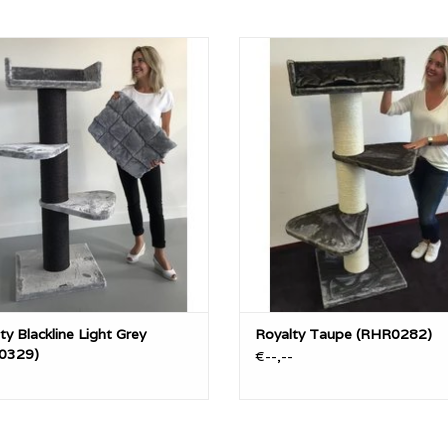
alty, is een zeer stevige krabpaal
De Royalty, is een zeer stevige k
jn 20cm diameter dikke sisalpalen
met zijn 20cm diameter dikke sis
zwaarde bodemplaat van 60x60 en
en verzwaarde bodemplaat van 6
 dik. Dit model heeft de meeste
4 cm dik. Dit model heeft de m
variant-mogelijkheden.
variant-mogelijkheden.
EVOEGEN AAN WINKELWAGEN
TOEVOEGEN AAN WINKELWA
ty Blackline Light Grey
Royalty Taupe (RHR0282)
0329)
€--,--
-