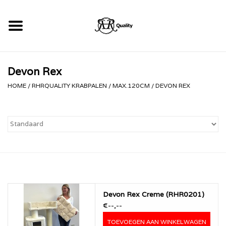
Home
Devon Rex
RHRQuality Krabpalen
HOME
/
RHRQUALITY KRABPALEN
/
MAX.120CM
/
DEVON REX
Kopen!
Devon Rex Creme (RHR0201)
€--,--
TOEVOEGEN AAN WINKELWAGEN