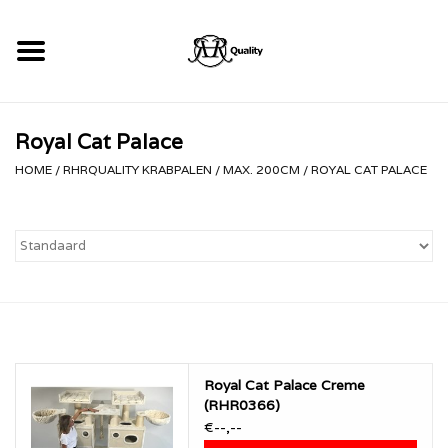
Home
Royal Cat Palace
RHRQuality Krabpalen
HOME
/
RHRQUALITY KRABPALEN
/
MAX. 200CM
/
ROYAL CAT PALACE
Kopen!
Royal Cat Palace Creme
(RHR0366)
€--,--