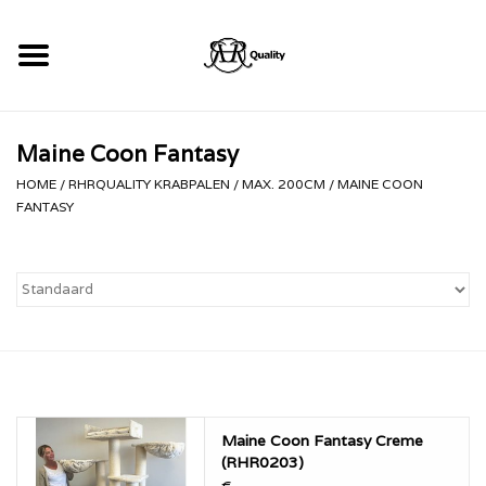
Home
Maine Coon Fantasy
RHRQuality Krabpalen
HOME
/
RHRQUALITY KRABPALEN
/
MAX. 200CM
/
MAINE COON
FANTASY
Kopen!
Maine Coon Fantasy Creme
(RHR0203)
€--,--