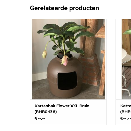
Gerelateerde producten
RHRQuality Kattenbak Flower XXL Bruin
Katte
katt
Een unieke RHRQuality Flower XXL
katten
kattenbak die overal in huis onopvallend
lig- o
te plaatsen is.
TO
Leuk extra'tje! Aan de bovenzijde is plaats
voor een plant. Wat deze
kattenbak/design ligplaats toch echt uniek
maakt in
TOEVOEGEN AAN WINKELWAGEN
Kattenbak Flower XXL Bruin
Katte
(RHR0436)
(RHR
€--,--
€--,-