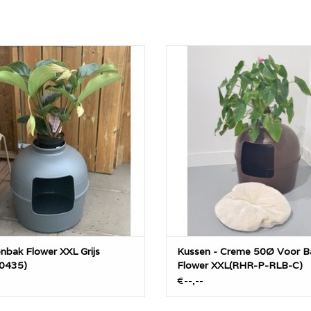
nbak Flower XXL grijs onzichtbaar
Heerlijk zacht kussentje wat gemakk
entoilet die er niet uitziet als een
plaatsen is in de Flower XXL om le
bak. Ook te gebruiken als heerlijke
te kunnen slapen of rusten!
f verstopplek door er een kussentje
TOEVOEGEN AAN WINKELWA
in te plaatsen.
EVOEGEN AAN WINKELWAGEN
nbak Flower XXL Grijs
Kussen - Creme 50Ø Voor B
0435)
Flower XXL(RHR-P-RLB-C)
-
€--,--