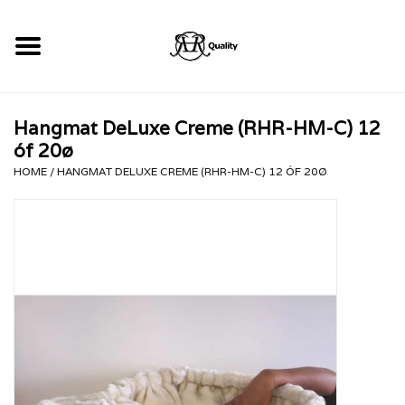
Home
Hangmat DeLuxe Creme (RHR-HM-C) 12
RHRQuality Krabpalen
óf 20ø
HOME
/
HANGMAT DELUXE CREME (RHR-HM-C) 12 ÓF 20Ø
Kopen!