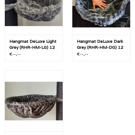
- Taupe
- Light Grey
- Dark Grey
- Creme
Hangmat DeLuxe Light
Hangmat DeLuxe Dark
Grey (RHR-HM-LG) 12
Grey (RHR-HM-DG) 12
óf 20ø
óf 20ø
€--,--
€--,--