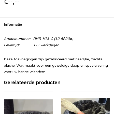
€--,--
Informatie
Artikelnummer:
RHR-HM-C (12 óf 20ø)
Levertijd:
1-3 werkdagen
Deze toevoegingen zijn gefabriceerd met heerlijke, zachte
pluche. Wat maakt voor een geweldige slaap en speelervaring
voor uw harige vrienden!
Beschikbaar voor twéé maten sisalpalen:
Gerelateerde producten
- 12ø (12-15ø Sisalpaal)
- 20ø (20ø Sisalpaal)
Beschikbare
kleuren: