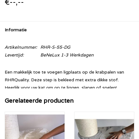
€--,--
Informatie
Artikelnummer:
RHR-S-55-DG
Levertijd:
BeNeLux 1-3 Werkdagen
Een makkelijk toe te voegen ligplaats op de krabpalen van
RHRQuality. Deze step is bekleed met extra dikke stof.
Heerlijk voor uw kat om op te liggen, slapen of spelen!
Beschikbare Kleuren:
Gerelateerde producten
- Creme
- Light Grey
- Dark Grey