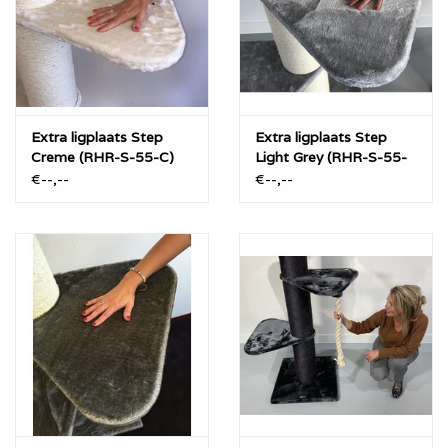
- Taupe
Extra ligplaats Step
Extra ligplaats Step
Creme (RHR-S-55-C)
Light Grey (RHR-S-55-
LG)
€--,--
€--,--