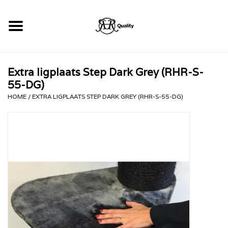
Home
Extra ligplaats Step Dark Grey (RHR-S-
RHRQuality Krabpalen
55-DG)
HOME
/
EXTRA LIGPLAATS STEP DARK GREY (RHR-S-55-DG)
Kopen!