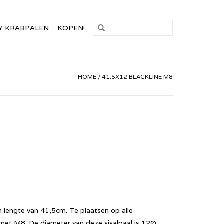
Y KRABPALEN
KOPEN!
HOME
/
41.5X12 BLACKLINE M8
 lengte van 41,5cm. Te plaatsen op alle
et M8. De diameter van deze sisalpaal is 12Ø.