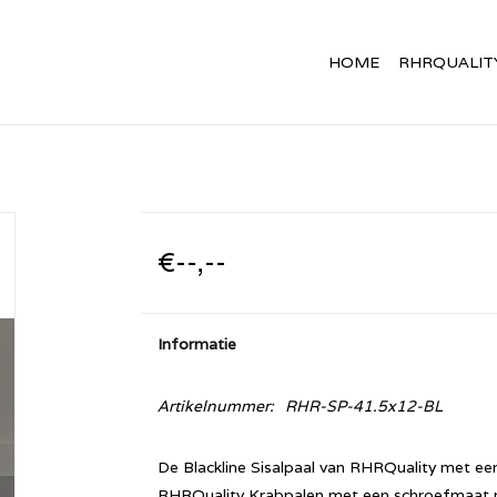
HOME
RHRQUALIT
€--,--
Informatie
Artikelnummer:
RHR-SP-41.5x12-BL
De Blackline Sisalpaal van RHRQuality met een
RHRQuality Krabpalen met een schroefmaat m