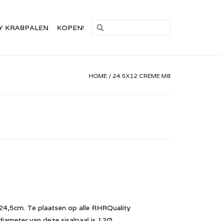
Y KRABPALEN
KOPEN!
HOME
/
24.5X12 CREME M8
24,5cm. Te plaatsen op alle RHRQuality
ameter van deze sisalpaal is 12Ø.