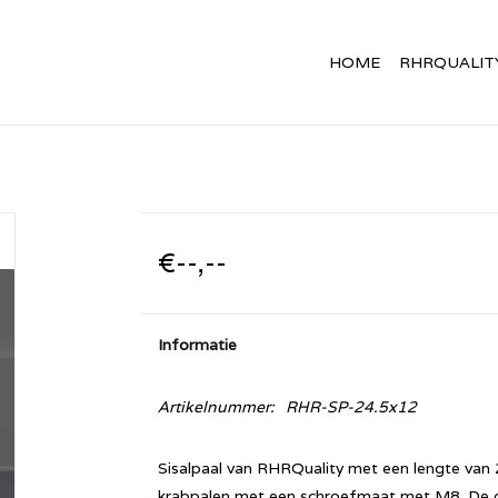
HOME
RHRQUALIT
€--,--
Informatie
Artikelnummer:
RHR-SP-24.5x12
Sisalpaal van RHRQuality met een lengte van 
krabpalen met een schroefmaat met M8. De di