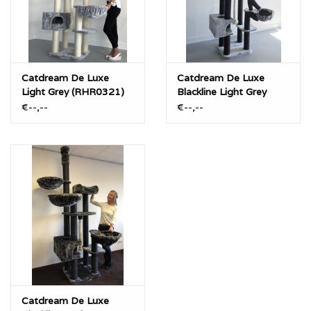
Beschikbare kleurpatronen:
Creme (Creme Sisal)
Licht Grijs (Creme Sisal)
Catdream De Luxe
Catdream De Luxe
Light Grey (RHR0321)
Blackline Light Grey
“Blackline” Donker Grijs (Zwart Sisal)
(RHR365)
€--,--
€--,--
“Blackline” Licht Grijs (Zwart Sisal)
Catdream De Luxe