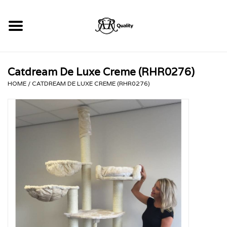
Home
Catdream De Luxe Creme (RHR0276)
RHRQuality Krabpalen
HOME
/
CATDREAM DE LUXE CREME (RHR0276)
Kopen!