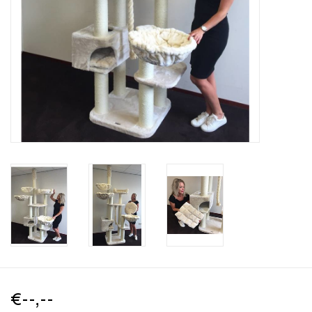
€--,--