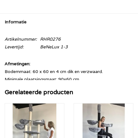
Informatie
Artikelnummer:
RHR0276
Levertijd:
BeNeLux 1-3
Afmetingen:
Bodemmaat: 60 x 60 en 4 cm dik en verzwaard.
Minimale plaatsingsmaat: 90x60 cm
Hoogte: 240 - 265 cm. (Hoger of lager op aanvraag 235-
Gerelateerde producten
295cm)
Sisalpalen: 12 cm diameter met volledig sisal.
Hangmatten: 45cmØ (Draag gewicht tot 20 KG!)
Omschrijving:
- Klemt tegen uw plafond
- Verstelbaar van 240 tot 265 cm (Hoger of lager op verzoek)