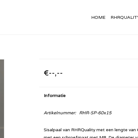
HOME
RHRQUALIT
€--,--
Informatie
Artikelnummer:
RHR-SP-60x15
Sisalpaal van RHRQuality met een lengte van 
met een schroefmaat met M8. De diameter van