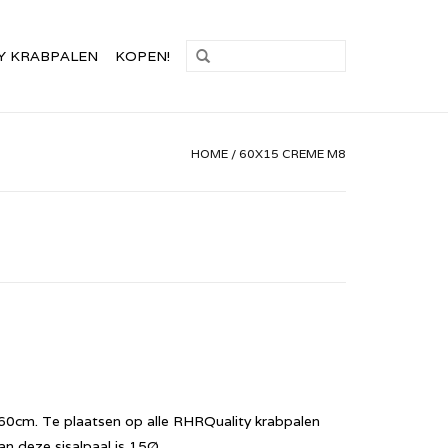
Y KRABPALEN
KOPEN!
HOME
/
60X15 CREME M8
60cm. Te plaatsen op alle RHRQuality krabpalen
 deze sisalpaal is 15Ø.