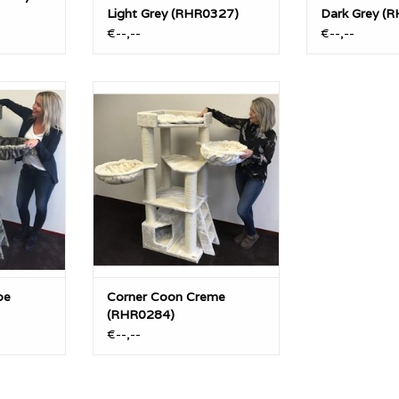
Light Grey (RHR0327)
Dark Grey (
€--,--
€--,--
et ca 40KG
De Corner Coon is met ca 40KG
HRQuality
een zeer stevige RHRQuality
dikke 12cm
krabpaal. Met extra dikke 12cm
Kortom, een
diameter sisalpalen. Kortom, een
 makkelijk
geweldig product wat makkelijk
en hoek.
te plaatsen is in een hoek.
NKELWAGEN
TOEVOEGEN AAN WINKELWAGEN
pe
Corner Coon Creme
(RHR0284)
€--,--