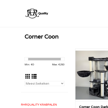
Corner Coon
De Krabpaal Corner
Grey van RHRQual
enorme ligbak met 
Min: €
0
Max: €
250
koopt de Krabpaal C
Dark Grey bij Dieren
krabpaal specia
TOEVOEGEN AAN WI
RHRQUALITY KRABPALEN
Corner Coon Dark