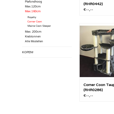
Plafondhoog
(RHR0442)
Max.120cm
€--,--
Max.160cm
Royalty
Corner Coon
De Corner Coon is m
Maine Coon Sleeper
een zeer stevige R
Max. 200cm
krabpaal. Met extra 
Krabtonnen
diameter sisalpalen. 
Alle Modellen
geweldig product wat
te plaatsen is in e
KOPEN!
TOEVOEGEN AAN WI
Corner Coon Tau
(RHR0286)
€--,--