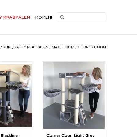
Y KRABPALEN
KOPEN!
/
RHRQUALITY KRABPALEN
/
MAX.160CM
/
CORNER COON
 is met ca 40KG
De Corner Coon is met ca 40KG
ige RHRQuality
een zeer stevige RHRQuality
extra dikke 12cm
krabpaal. Met extra dikke 12cm
alen. Kortom, een
diameter sisalpalen. Kortom, een
ct wat makkelijk
geweldig product wat makkelijk
s in een hoek.
te plaatsen is in een hoek.
N WINKELWAGEN
TOEVOEGEN AAN WINKELWAGEN
Blackline
Corner Coon Light Grey