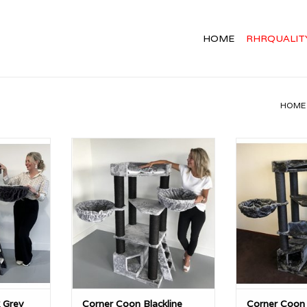
HOME
RHRQUALIT
HOME
 Coon Dark
De Corner Coon is met ca 40KG
De Corner Coon
ity met
een zeer stevige RHRQuality
een zeer stev
kussen. U
krabpaal. Met extra dikke 12cm
krabpaal. Met 
orner Coon
diameter sisalpalen. Kortom, een
diameter sisalp
villa, uw
geweldig product wat makkelijk
geweldig produ
list.
te plaatsen is in een hoek.
te plaatsen i
NKELWAGEN
TOEVOEGEN AAN WINKELWAGEN
TOEVOEGEN AA
 Grey
Corner Coon Blackline
Corner Coon 